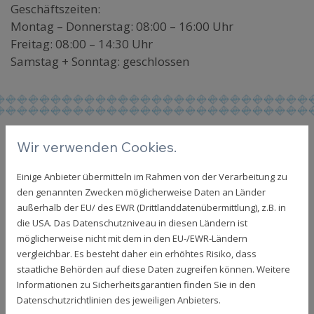
Geschäftszeiten:
Montag – Donnerstag: 08:00 – 16:00 Uhr
Freitag: 08:00 – 14:30 Uhr
Samstag + Sonntag: geschlossen
SENDEN SIE UNS EINE
Wir verwenden Cookies.
NACHRICHT
Einige Anbieter übermitteln im Rahmen von der Verarbeitung zu
den genannten Zwecken möglicherweise Daten an Länder
außerhalb der EU/ des EWR (Drittlanddatenübermittlung), z.B. in
die USA. Das Datenschutzniveau in diesen Ländern ist
möglicherweise nicht mit dem in den EU-/EWR-Ländern
vergleichbar. Es besteht daher ein erhöhtes Risiko, dass
staatliche Behörden auf diese Daten zugreifen können. Weitere
Informationen zu Sicherheitsgarantien finden Sie in den
Datenschutzrichtlinien des jeweiligen Anbieters.