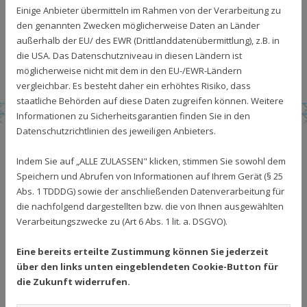
der Umzug an den heutigen Standort in
Einige Anbieter übermitteln im Rahmen von der Verarbeitung zu
Langenhagen in eine eigene, neu erstellte
den genannten Zwecken möglicherweise Daten an Länder
Fertigungshalle mit Bürogebäude. Das
außerhalb der EU/ des EWR (Drittlanddatenübermittlung), z.B. in
Familienunternehmen wird jetzt bereits in der 3.
die USA. Das Datenschutzniveau in diesen Ländern ist
Generation geführt.
möglicherweise nicht mit dem in den EU-/EWR-Ländern
vergleichbar. Es besteht daher ein erhöhtes Risiko, dass
staatliche Behörden auf diese Daten zugreifen können. Weitere
Informationen zu Sicherheitsgarantien finden Sie in den
Datenschutzrichtlinien des jeweiligen Anbieters.
RICHARD RIETZEL
Indem Sie auf „ALLE ZULASSEN" klicken, stimmen Sie sowohl dem
Speichern und Abrufen von Informationen auf Ihrem Gerät (§ 25
GMBH – INDIVIDUELL
Abs. 1 TDDDG) sowie der anschließenden Datenverarbeitung für
die nachfolgend dargestellten bzw. die von Ihnen ausgewählten
FÜR JEDE
Verarbeitungszwecke zu (Art 6 Abs. 1 lit. a. DSGVO).
ANFORDERUNG
Eine bereits erteilte Zustimmung können Sie jederzeit
über den links unten eingeblendeten Cookie-Button für
PLEXIGLAS®, EXOLON
die Zukunft widerrufen.